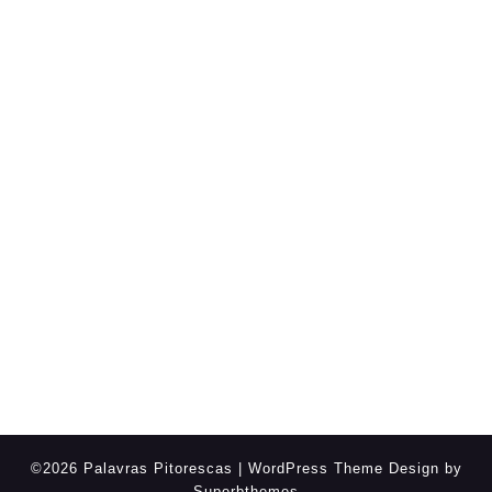
©2026 Palavras Pitorescas
| WordPress Theme Design by
Superbthemes