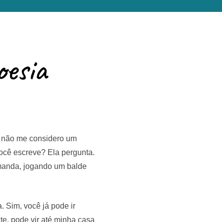
esia
as não me considero um
você escreve? Ela pergunta.
 manda, jogando um balde
 Sim, você já pode ir
te, pode vir até minha casa