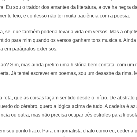
a. Eu sou o traidor dos amantes da literatura, a ovelha negra da
mente leio, e confesso não ter muita paciência com a poesia.
a, sei que também poderia levar a vida em versos. Mas a objet
entido para mim quando os versos ganham tons musicais. Ainda
ra em parágrafos extensos.
ão? Sim, mas ainda prefiro uma história bem contata, com um 
erta. Já tentei escrever em poemas, sou um desastre da rima. 
.
ha reta, que as coisas façam sentido desde o início. De abstrato
uerdo do cérebro, quero a lógica acima de tudo. A cadeira é azu
ncia ou outra, mas não precisa ocupar três estrofes para filosof
m seu ponto fraco. Para um jornalista chato como eu, ceder a p