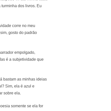
 turminha dos livros. Eu
ividade corre no meu
 sim, gosto do padrão
narrador empolgado,
Mas é a subjetividade que
 já bastam as minhas ideias
l? Sim, ela é azul e
ar sobre ela.
oesia somente se ela for